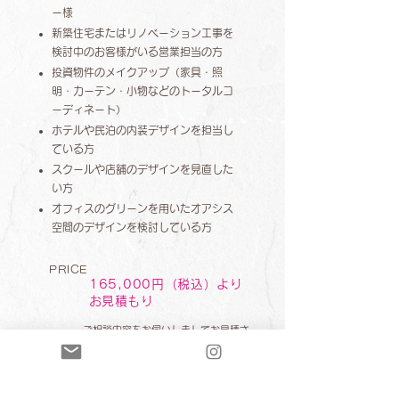
ー様
新築住宅またはリノベーション工事を
検討中のお客様がいる営業担当の方
投資物件のメイクアップ（家具・照
明・カーテン・小物などのトータルコ
ーディネート）
ホテルや民泊の内装デザインを担当し
ている方
スクールや店舗のデザインを見直した
い方
オフィスのグリーンを用いたオアシス
空間のデザインを検討している方
PRICE
165,000円（税込）より
​お見積もり
ご相談内容をお伺いしましてお見積さ
せていただきます。
お打ち合わせは、現地またはオンライ
ン（Zoom）で対応させていただきま
す。